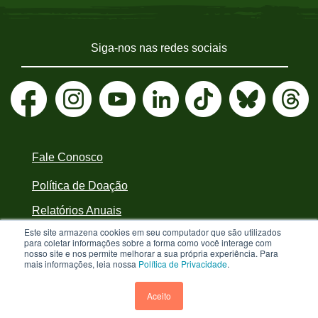
Siga-nos nas redes sociais
Fale Conosco
Política de Doação
Relatórios Anuais
Este site armazena cookies em seu computador que são utilizados
Política de Privacidade
para coletar informações sobre a forma como você interage com
nosso site e nos permite melhorar a sua própria experiência. Para
mais informações, leia nossa
Política de Privacidade
.
Greenpeace Brasil - CNPJ 64.711.062/0001-94 - é uma Associação civil sem fins
lucrativos que goza de isenção com relação aos tributos federais devidos sobre suas
Aceito
receitas próprias. A menos que especificado o contrário, os textos neste site estão
licenciados sob uma licença CC-BY International. v3.2