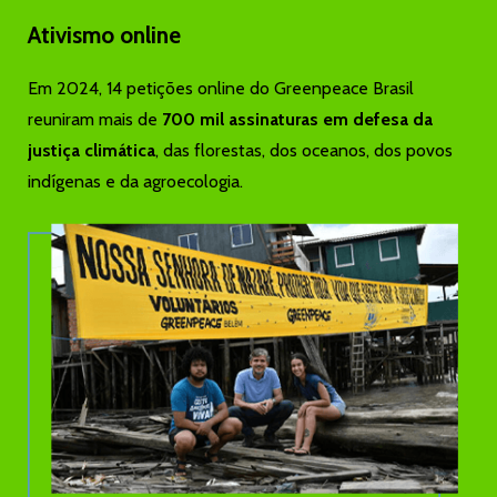
Ativismo online
Em 2024, 14 petições online do Greenpeace Brasil
reuniram mais de
700 mil assinaturas em defesa da
justiça climática
, das florestas, dos oceanos, dos povos
indígenas e da agroecologia.