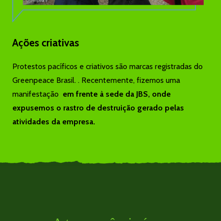
Ações criativas
Protestos pacíficos e criativos são marcas registradas do
Greenpeace Brasil. . Recentemente, fizemos uma
manifestação
em frente à sede da JBS, onde
expusemos o rastro de destruição gerado pelas
atividades da empresa.